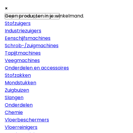
×
×
×
Machines
Geen producten in je winkelmand.
Stofzuigers
Industriezuigers
Eenschijfsmachines
Schrob-/zuigmachines
Tapijtmachines
Veegmachines
Onderdelen en accessoires
Stofzakken
Mondstukken
Zuigbuizen
Slangen
Onderdelen
Chemie
Vloerbeschermers
Vloerreinigers