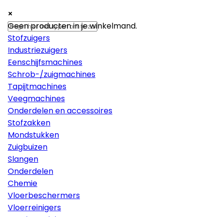
×
×
×
Machines
Geen producten in je winkelmand.
Stofzuigers
Industriezuigers
Eenschijfsmachines
Schrob-/zuigmachines
Tapijtmachines
Veegmachines
Onderdelen en accessoires
Stofzakken
Mondstukken
Zuigbuizen
Slangen
Onderdelen
Chemie
Vloerbeschermers
Vloerreinigers