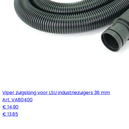
Viper zuigslang voor LSU industriezuigers 38 mm
Art.
VA80400
€ 14,90
€ 13,85