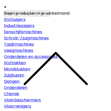
×
×
×
Machines
Geen producten in je winkelmand.
Stofzuigers
Industriezuigers
Eenschijfsmachines
Schrob-/zuigmachines
Tapijtmachines
Veegmachines
Onderdelen en accessoires
Stofzakken
Mondstukken
Zuigbuizen
Slangen
Onderdelen
Chemie
Vloerbeschermers
Vloerreinigers