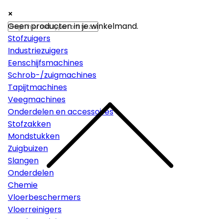
×
×
×
Machines
Geen producten in je winkelmand.
Stofzuigers
Industriezuigers
Eenschijfsmachines
Schrob-/zuigmachines
Tapijtmachines
Veegmachines
Onderdelen en accessoires
Stofzakken
Mondstukken
Zuigbuizen
Slangen
Onderdelen
Chemie
Vloerbeschermers
Vloerreinigers