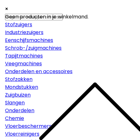
×
×
×
Machines
Geen producten in je winkelmand.
Stofzuigers
Industriezuigers
Eenschijfsmachines
Schrob-/zuigmachines
Tapijtmachines
Veegmachines
Onderdelen en accessoires
Stofzakken
Mondstukken
Zuigbuizen
Slangen
Onderdelen
Chemie
Vloerbeschermers
Vloerreinigers