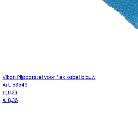
Vikan Pijpborstel voor flex kabel blauw
Art.
53543
€ 9,29
€ 8,36