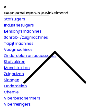
×
×
×
Machines
Geen producten in je winkelmand.
Stofzuigers
Industriezuigers
Eenschijfsmachines
Schrob-/zuigmachines
Tapijtmachines
Veegmachines
Onderdelen en accessoires
Stofzakken
Mondstukken
Zuigbuizen
Slangen
Onderdelen
Chemie
Vloerbeschermers
Vloerreinigers