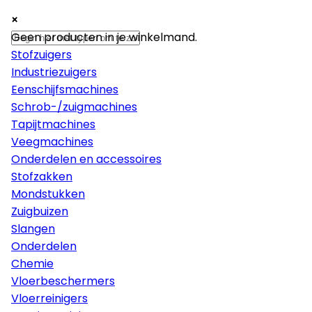
×
×
×
Machines
Geen producten in je winkelmand.
Stofzuigers
Industriezuigers
Eenschijfsmachines
Schrob-/zuigmachines
Tapijtmachines
Veegmachines
Onderdelen en accessoires
Stofzakken
Mondstukken
Zuigbuizen
Slangen
Onderdelen
Chemie
Vloerbeschermers
Vloerreinigers