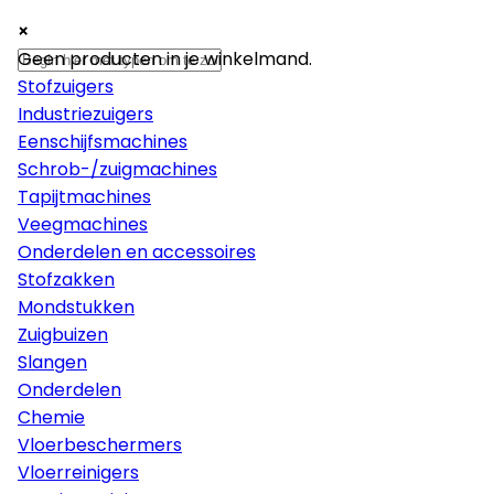
×
×
×
Machines
Geen producten in je winkelmand.
Stofzuigers
Industriezuigers
Eenschijfsmachines
Schrob-/zuigmachines
Tapijtmachines
Veegmachines
Onderdelen en accessoires
Stofzakken
Mondstukken
Zuigbuizen
Slangen
Onderdelen
Chemie
Vloerbeschermers
Vloerreinigers