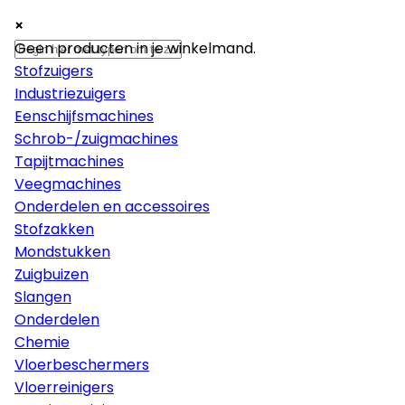
×
×
×
Machines
Geen producten in je winkelmand.
Stofzuigers
Industriezuigers
Eenschijfsmachines
Schrob-/zuigmachines
Tapijtmachines
Veegmachines
Onderdelen en accessoires
Stofzakken
Mondstukken
Zuigbuizen
Slangen
Onderdelen
Chemie
Vloerbeschermers
Vloerreinigers