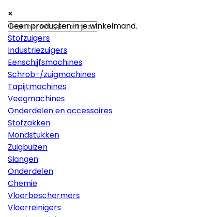
×
×
×
Machines
Geen producten in je winkelmand.
Stofzuigers
Industriezuigers
Eenschijfsmachines
Schrob-/zuigmachines
Tapijtmachines
Veegmachines
Onderdelen en accessoires
Stofzakken
Mondstukken
Zuigbuizen
Slangen
Onderdelen
Chemie
Vloerbeschermers
Vloerreinigers