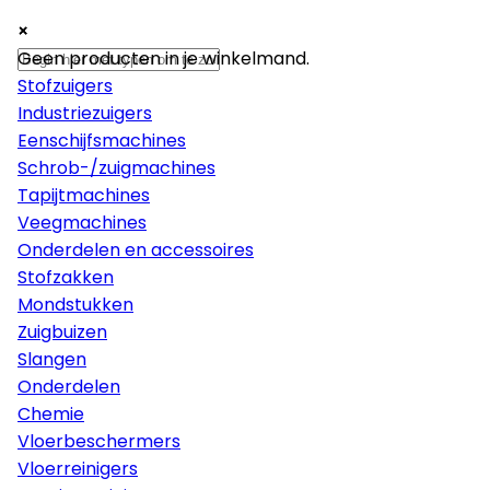
×
×
×
Machines
Geen producten in je winkelmand.
Stofzuigers
Industriezuigers
Eenschijfsmachines
Schrob-/zuigmachines
Tapijtmachines
Veegmachines
Onderdelen en accessoires
Stofzakken
Mondstukken
Zuigbuizen
Slangen
Onderdelen
Chemie
Vloerbeschermers
Vloerreinigers