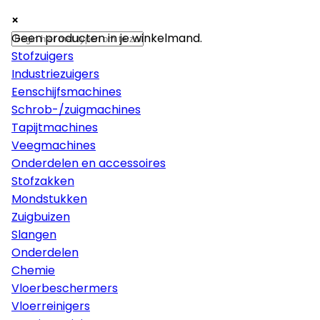
×
×
×
Machines
Geen producten in je winkelmand.
Stofzuigers
Industriezuigers
Eenschijfsmachines
Schrob-/zuigmachines
Tapijtmachines
Veegmachines
Onderdelen en accessoires
Stofzakken
Mondstukken
Zuigbuizen
Slangen
Onderdelen
Chemie
Vloerbeschermers
Vloerreinigers