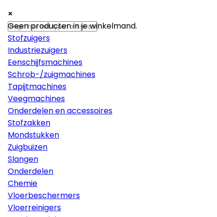
×
×
×
Machines
Geen producten in je winkelmand.
Stofzuigers
Industriezuigers
Eenschijfsmachines
Schrob-/zuigmachines
Tapijtmachines
Veegmachines
Onderdelen en accessoires
Stofzakken
Mondstukken
Zuigbuizen
Slangen
Onderdelen
Chemie
Vloerbeschermers
Vloerreinigers