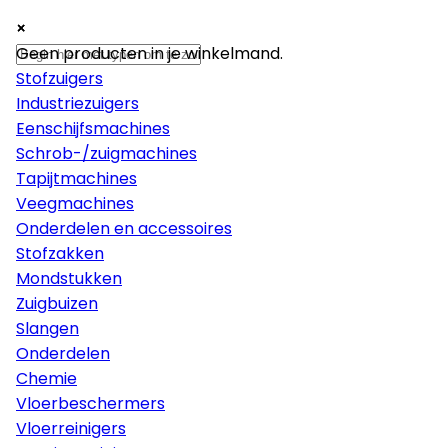
×
×
×
Machines
Geen producten in je winkelmand.
Stofzuigers
Industriezuigers
Eenschijfsmachines
Schrob-/zuigmachines
Tapijtmachines
Veegmachines
Onderdelen en accessoires
Stofzakken
Mondstukken
Zuigbuizen
Slangen
Onderdelen
Chemie
Vloerbeschermers
Vloerreinigers