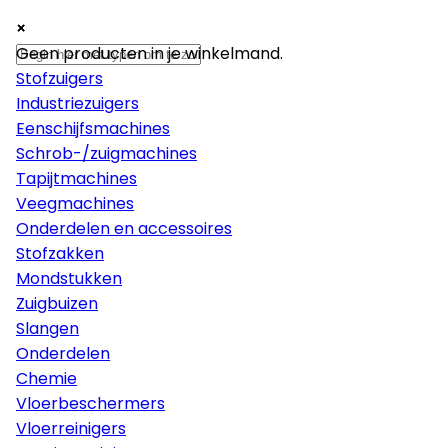
×
×
×
Machines
Geen producten in je winkelmand.
Stofzuigers
Industriezuigers
Eenschijfsmachines
Schrob-/zuigmachines
Tapijtmachines
Veegmachines
Onderdelen en accessoires
Stofzakken
Mondstukken
Zuigbuizen
Slangen
Onderdelen
Chemie
Vloerbeschermers
Vloerreinigers