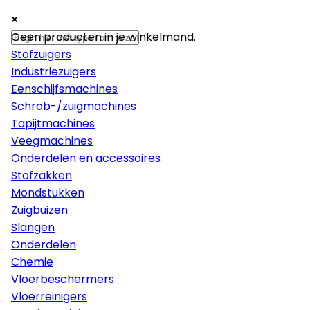
×
×
×
Machines
Geen producten in je winkelmand.
Stofzuigers
Industriezuigers
Eenschijfsmachines
Schrob-/zuigmachines
Tapijtmachines
Veegmachines
Onderdelen en accessoires
Stofzakken
Mondstukken
Zuigbuizen
Slangen
Onderdelen
Chemie
Vloerbeschermers
Vloerreinigers