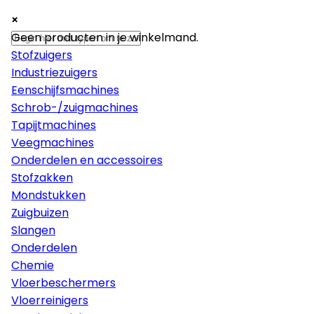
×
×
×
Machines
Geen producten in je winkelmand.
Stofzuigers
Industriezuigers
Eenschijfsmachines
Schrob-/zuigmachines
Tapijtmachines
Veegmachines
Onderdelen en accessoires
Stofzakken
Mondstukken
Zuigbuizen
Slangen
Onderdelen
Chemie
Vloerbeschermers
Vloerreinigers