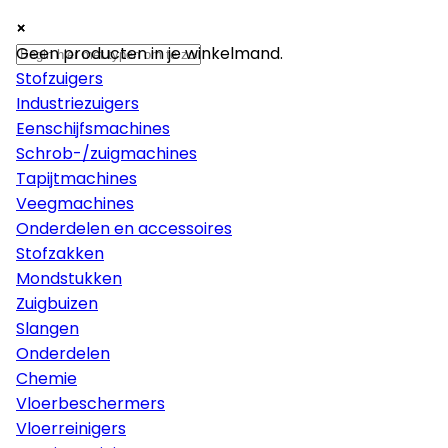
×
×
×
Machines
Geen producten in je winkelmand.
Stofzuigers
Industriezuigers
Eenschijfsmachines
Schrob-/zuigmachines
Tapijtmachines
Veegmachines
Onderdelen en accessoires
Stofzakken
Mondstukken
Zuigbuizen
Slangen
Onderdelen
Chemie
Vloerbeschermers
Vloerreinigers