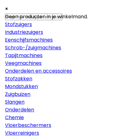
×
×
×
Machines
Geen producten in je winkelmand.
Stofzuigers
Industriezuigers
Eenschijfsmachines
Schrob-/zuigmachines
Tapijtmachines
Veegmachines
Onderdelen en accessoires
Stofzakken
Mondstukken
Zuigbuizen
Slangen
Onderdelen
Chemie
Vloerbeschermers
Vloerreinigers