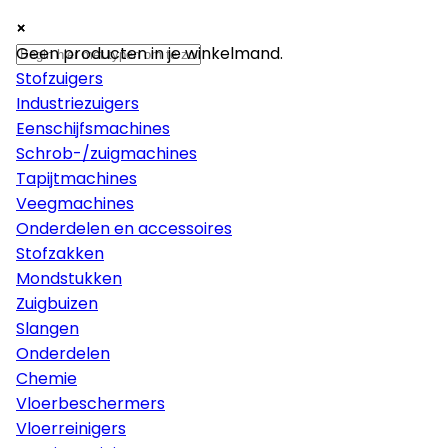
×
×
×
Machines
Geen producten in je winkelmand.
Stofzuigers
Industriezuigers
Eenschijfsmachines
Schrob-/zuigmachines
Tapijtmachines
Veegmachines
Onderdelen en accessoires
Stofzakken
Mondstukken
Zuigbuizen
Slangen
Onderdelen
Chemie
Vloerbeschermers
Vloerreinigers