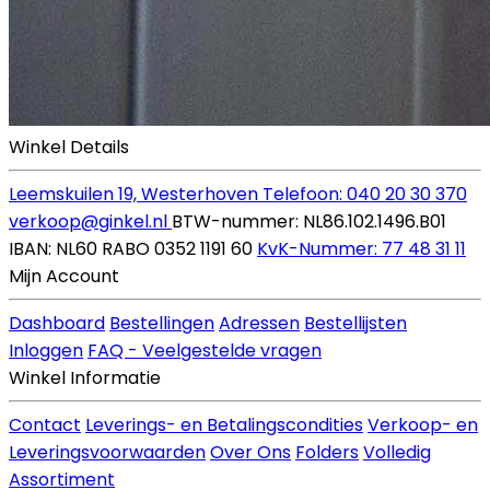
Winkel Details
Leemskuilen 19, Westerhoven
Telefoon: 040 20 30 370
verkoop@ginkel.nl
BTW-nummer: NL86.102.1496.B01
IBAN: NL60 RABO 0352 1191 60
KvK-Nummer: 77 48 31 11
Mijn Account
Dashboard
Bestellingen
Adressen
Bestellijsten
Inloggen
FAQ - Veelgestelde vragen
Winkel Informatie
Contact
Leverings- en Betalingscondities
Verkoop- en
Leveringsvoorwaarden
Over Ons
Folders
Volledig
Assortiment