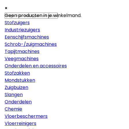
×
×
×
Machines
Geen producten in je winkelmand.
Stofzuigers
Industriezuigers
Eenschijfsmachines
Schrob-/zuigmachines
Tapijtmachines
Veegmachines
Onderdelen en accessoires
Stofzakken
Mondstukken
Zuigbuizen
Slangen
Onderdelen
Chemie
Vloerbeschermers
Vloerreinigers