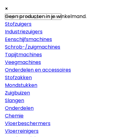
×
×
×
Machines
Geen producten in je winkelmand.
Stofzuigers
Industriezuigers
Eenschijfsmachines
Schrob-/zuigmachines
Tapijtmachines
Veegmachines
Onderdelen en accessoires
Stofzakken
Mondstukken
Zuigbuizen
Slangen
Onderdelen
Chemie
Vloerbeschermers
Vloerreinigers