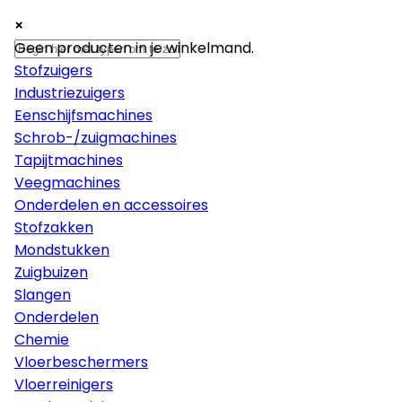
×
×
×
Machines
Geen producten in je winkelmand.
Stofzuigers
Industriezuigers
Eenschijfsmachines
Schrob-/zuigmachines
Tapijtmachines
Veegmachines
Onderdelen en accessoires
Stofzakken
Mondstukken
Zuigbuizen
Slangen
Onderdelen
Chemie
Vloerbeschermers
Vloerreinigers