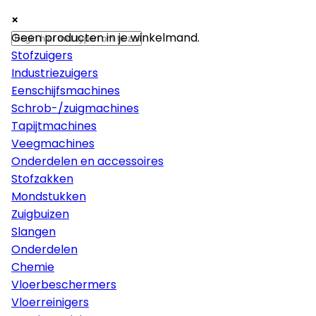
×
×
×
Machines
Geen producten in je winkelmand.
Stofzuigers
Industriezuigers
Eenschijfsmachines
Schrob-/zuigmachines
Tapijtmachines
Veegmachines
Onderdelen en accessoires
Stofzakken
Mondstukken
Zuigbuizen
Slangen
Onderdelen
Chemie
Vloerbeschermers
Vloerreinigers