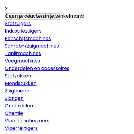
×
×
×
Machines
Geen producten in je winkelmand.
Stofzuigers
Industriezuigers
Eenschijfsmachines
Schrob-/zuigmachines
Tapijtmachines
Veegmachines
Onderdelen en accessoires
Stofzakken
Mondstukken
Zuigbuizen
Slangen
Onderdelen
Chemie
Vloerbeschermers
Vloerreinigers