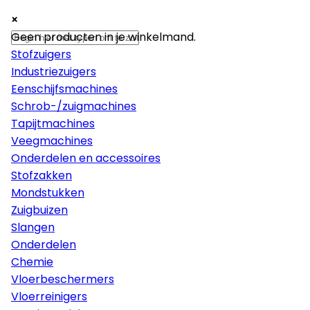
×
×
×
Machines
Geen producten in je winkelmand.
Stofzuigers
Industriezuigers
Eenschijfsmachines
Schrob-/zuigmachines
Tapijtmachines
Veegmachines
Onderdelen en accessoires
Stofzakken
Mondstukken
Zuigbuizen
Slangen
Onderdelen
Chemie
Vloerbeschermers
Vloerreinigers