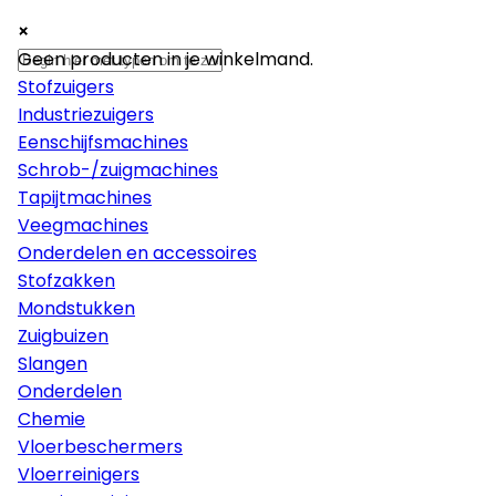
×
×
×
Machines
Geen producten in je winkelmand.
Stofzuigers
Industriezuigers
Eenschijfsmachines
Schrob-/zuigmachines
Tapijtmachines
Veegmachines
Onderdelen en accessoires
Stofzakken
Mondstukken
Zuigbuizen
Slangen
Onderdelen
Chemie
Vloerbeschermers
Vloerreinigers