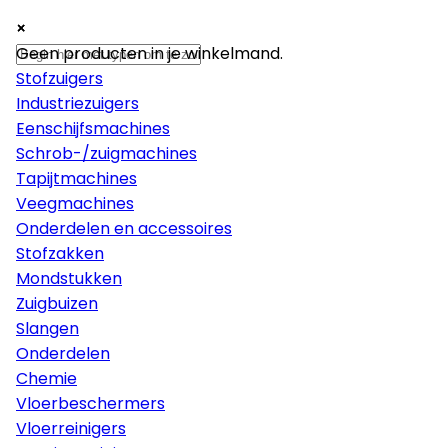
×
×
×
Machines
Geen producten in je winkelmand.
Stofzuigers
Industriezuigers
Eenschijfsmachines
Schrob-/zuigmachines
Tapijtmachines
Veegmachines
Onderdelen en accessoires
Stofzakken
Mondstukken
Zuigbuizen
Slangen
Onderdelen
Chemie
Vloerbeschermers
Vloerreinigers