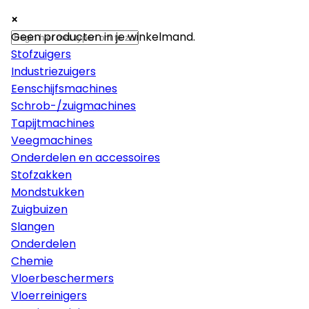
×
×
×
Machines
Geen producten in je winkelmand.
Stofzuigers
Industriezuigers
Eenschijfsmachines
Schrob-/zuigmachines
Tapijtmachines
Veegmachines
Onderdelen en accessoires
Stofzakken
Mondstukken
Zuigbuizen
Slangen
Onderdelen
Chemie
Vloerbeschermers
Vloerreinigers