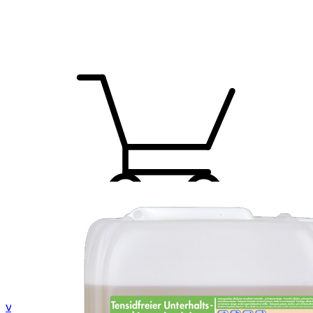
van Ginkel Schoonmaak & Advies
/ Zoeken