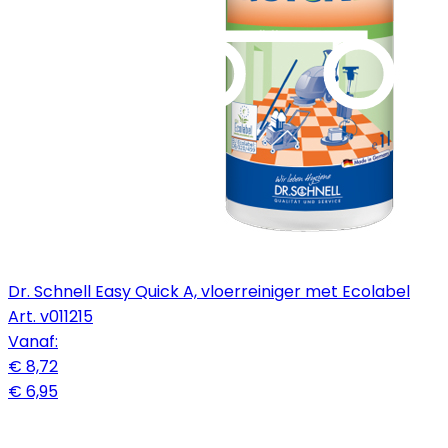
Dr. Schnell Easy Quick A, vloerreiniger met Ecolabel
Art.
v011215
Vanaf:
€ 8,72
€ 6,95