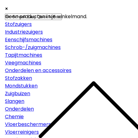
×
×
×
Machines
Geen producten in je winkelmand.
Stofzuigers
Industriezuigers
Eenschijfsmachines
Schrob-/zuigmachines
Tapijtmachines
Veegmachines
Onderdelen en accessoires
Stofzakken
Mondstukken
Zuigbuizen
Slangen
Onderdelen
Chemie
Vloerbeschermers
Vloerreinigers