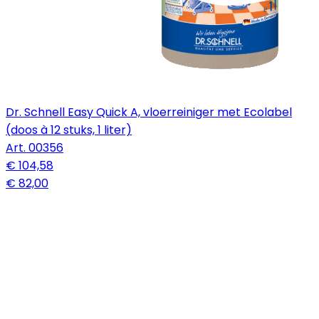
Dr. Schnell Easy Quick A, vloerreiniger met Ecolabel
(doos à 12 stuks, 1 liter)
Art.
00356
€ 104,58
€ 82,00