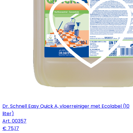
Dr. Schnell Easy Quick A, vloerreiniger met Ecolabel (10
liter)
Art.
00357
€ 75,17