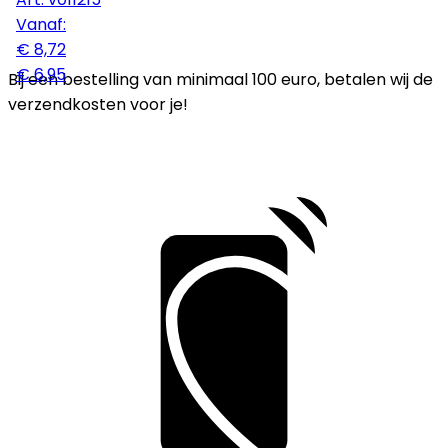
Vanaf:
€ 8,72
€ 6,95
Bij een bestelling van minimaal 100 euro, betalen wij de
verzendkosten voor je!