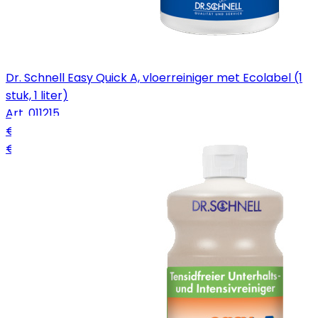
Dr. Schnell Easy Quick A, vloerreiniger met Ecolabel (1
stuk, 1 liter)
Art.
011215
€ 8,72
€ 6,95