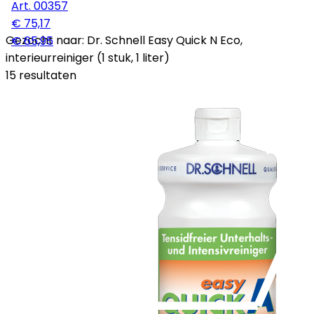
Art.
00357
€ 75,17
Gezocht naar: Dr. Schnell Easy Quick N Eco,
€ 65,95
interieurreiniger (1 stuk, 1 liter)
15 resultaten