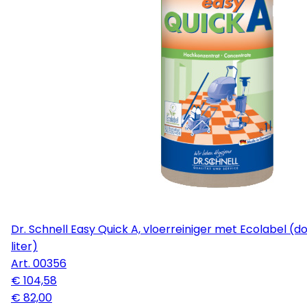
Dr. Schnell Easy Quick A, vloerreiniger met Ecolabel (doos à 12 stuks, 1
liter)
Art.
00356
€ 104,58
€ 82,00