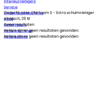
Interieurreinigers
Service
Gezocht naar: DM Foam S - Extra schuimreiniger
Onderhoud Machines
alkalisch, 25 lit
Actie
Geen resultaten
Actiefolders
Helaas zijn er geen resultaten gevonden.
Actie machines
Helaas zijn er geen resultaten gevonden.
Actie service