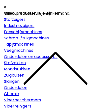
×
×
×
Machines
Geen producten in je winkelmand.
Stofzuigers
Industriezuigers
Eenschijfsmachines
Schrob-/zuigmachines
Tapijtmachines
Veegmachines
Onderdelen en accessoires
Stofzakken
Mondstukken
Zuigbuizen
Slangen
Onderdelen
Chemie
Vloerbeschermers
Vloerreinigers