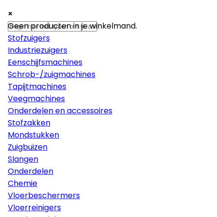
×
×
×
Machines
Geen producten in je winkelmand.
Stofzuigers
Industriezuigers
Eenschijfsmachines
Schrob-/zuigmachines
Tapijtmachines
Veegmachines
Onderdelen en accessoires
Stofzakken
Mondstukken
Zuigbuizen
Slangen
Onderdelen
Chemie
Vloerbeschermers
Vloerreinigers