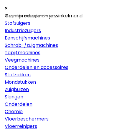
×
×
×
Machines
Geen producten in je winkelmand.
Stofzuigers
Industriezuigers
Eenschijfsmachines
Schrob-/zuigmachines
Tapijtmachines
Veegmachines
Onderdelen en accessoires
Stofzakken
Mondstukken
Zuigbuizen
Slangen
Onderdelen
Chemie
Vloerbeschermers
Vloerreinigers