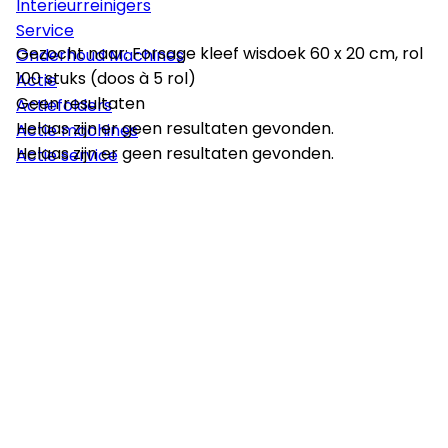
Interieurreinigers
Service
Gezocht naar: Forsage kleef wisdoek 60 x 20 cm, rol
Onderhoud Machines
100 stuks (doos à 5 rol)
Actie
Geen resultaten
Actiefolders
Helaas zijn er geen resultaten gevonden.
Actie machines
Helaas zijn er geen resultaten gevonden.
Actie service