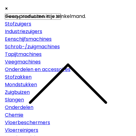
×
×
×
Machines
Geen producten in je winkelmand.
Stofzuigers
Industriezuigers
Eenschijfsmachines
Schrob-/zuigmachines
Tapijtmachines
Veegmachines
Onderdelen en accessoires
Stofzakken
Mondstukken
Zuigbuizen
Slangen
Onderdelen
Chemie
Vloerbeschermers
Vloerreinigers