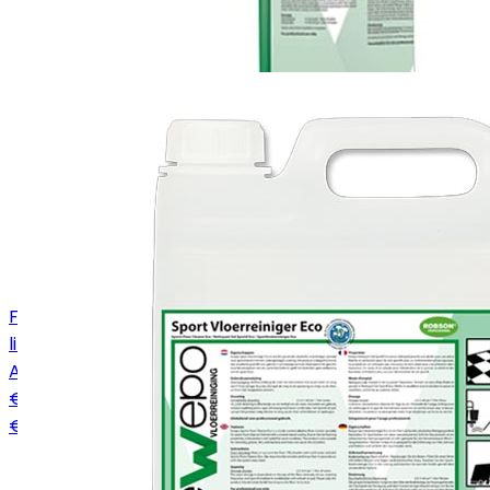
Floornex Pico-D milde vloerreiniger (doos à 6 stuks, 1
liter)
Art.
04070051
€ 34,46
€ 23,52