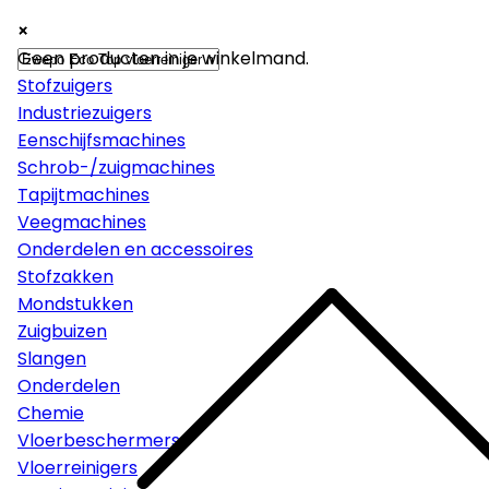
×
×
×
Machines
Geen producten in je winkelmand.
Stofzuigers
Industriezuigers
Eenschijfsmachines
Schrob-/zuigmachines
Tapijtmachines
Veegmachines
Onderdelen en accessoires
Stofzakken
Mondstukken
Zuigbuizen
Slangen
Onderdelen
Chemie
Vloerbeschermers
Vloerreinigers