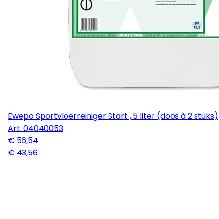
Ewepo Sportvloerreiniger Start , 5 liter (doos à 2 stuks)
Art.
04040053
€ 56,54
€ 43,56