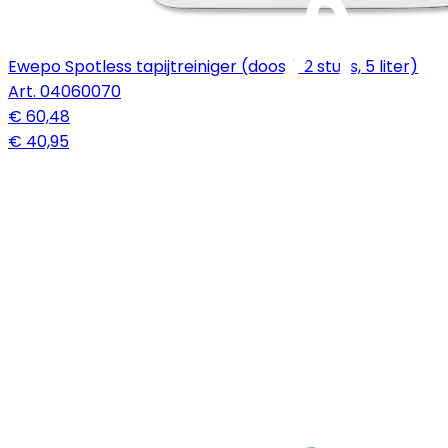
Ewepo Spotless tapijtreiniger (doos à 2 stuks, 5 liter)
Art.
04060070
€ 60,48
€ 40,95