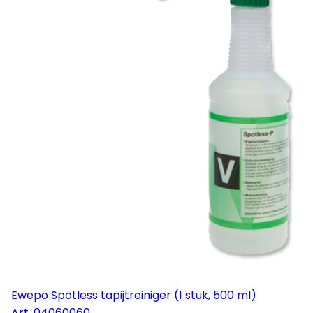
Ewepo Spotless tapijtreiniger (1 stuk, 500 ml)
Art.
04060060