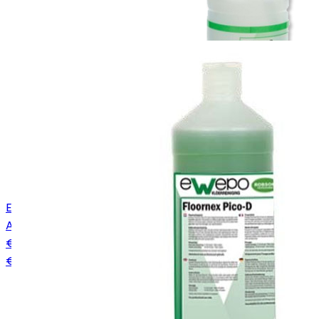
Ewepo Spotless tapijtreiniger (1 stuk, 500 ml)
Art.
04060060
€ 6,95
€ 5,25