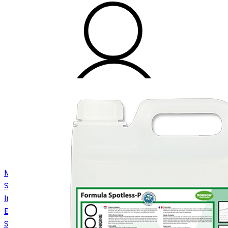
Machines
Stofzuigers
Industriezuigers
Eenschijfsmachines
Schrob-/zuigmachines