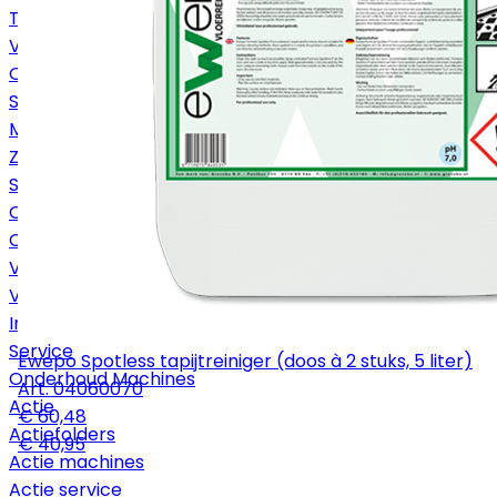
Tapijtmachines
Veegmachines
Onderdelen en accessoires
Stofzakken
Mondstukken
Zuigbuizen
Slangen
Onderdelen
Chemie
Vloerbeschermers
Vloerreinigers
Interieurreinigers
Service
Ewepo Spotless tapijtreiniger (doos à 2 stuks, 5 liter)
Onderhoud Machines
Art.
04060070
Actie
€ 60,48
Actiefolders
€ 40,95
Actie machines
Actie service