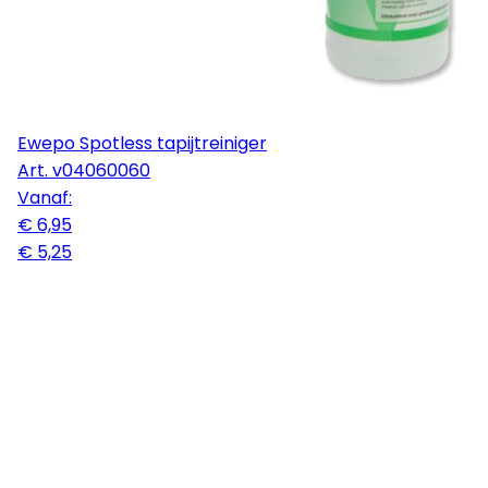
Ewepo Spotless tapijtreiniger
Art.
v04060060
Vanaf:
€ 6,95
€ 5,25