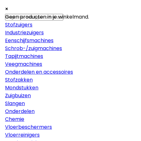
×
×
×
Machines
Geen producten in je winkelmand.
Stofzuigers
Industriezuigers
Eenschijfsmachines
Schrob-/zuigmachines
Tapijtmachines
Veegmachines
Onderdelen en accessoires
Stofzakken
Mondstukken
Zuigbuizen
Slangen
Onderdelen
Chemie
Vloerbeschermers
Vloerreinigers