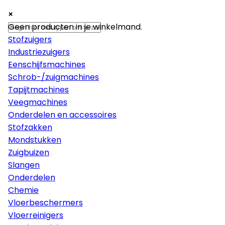
×
×
×
Machines
Geen producten in je winkelmand.
Stofzuigers
Industriezuigers
Eenschijfsmachines
Schrob-/zuigmachines
Tapijtmachines
Veegmachines
Onderdelen en accessoires
Stofzakken
Mondstukken
Zuigbuizen
Slangen
Onderdelen
Chemie
Vloerbeschermers
Vloerreinigers